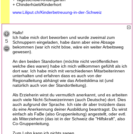
+ Chinderhüeti/Kinderhort
www.Liliput.ch/Kinderbetreuung-in-der-Schweiz
Hallo!
Ich habe mich dort beworben und wurde zweimal zum
5
Schnuppern eingeladen, habe dann aber eine Absage
bekommen (war ich nicht böse, wäre ein weiter Arbeitsweg
gewesen).
An den beiden Standorten (möchte nicht veröffentlichen
welche dies waren) habe ich mich willkommen gefühlt als ich
dort war. Ich habe mich mit verschiedenen Mitarbeiterinnen
unterhalten und erfahren dass es auch von der
Regionalleitung abhängt wie das Arbeitsklima ist (und
natürlich auch von der Standortleitung).
Als Erzieherin wirst du vermutlich anerkannt, und es arbeiten
auch viele Nicht-Schweizerinnen (auch Deutsche) dort. Dies
auch aufgrund der Sprache. Ich rate dir aber trotzdem dass
du eine Anerkennung deiner Ausbildung beantragst. Du wirst
einfach als FaBe (also Gruppenleitung) angestellt, oder evtl.
als Miterzieherin (das ist in der Schweiz die "Hilfskraft", also
Co-Gruppenleitung.
Zum Lohn kann ich nichts sagen.