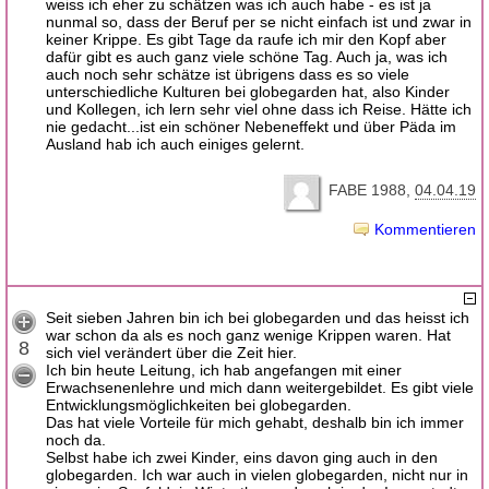
weiss ich eher zu schätzen was ich auch habe - es ist ja
nunmal so, dass der Beruf per se nicht einfach ist und zwar in
keiner Krippe. Es gibt Tage da raufe ich mir den Kopf aber
dafür gibt es auch ganz viele schöne Tag. Auch ja, was ich
auch noch sehr schätze ist übrigens dass es so viele
unterschiedliche Kulturen bei globegarden hat, also Kinder
und Kollegen, ich lern sehr viel ohne dass ich Reise. Hätte ich
nie gedacht...ist ein schöner Nebeneffekt und über Päda im
Ausland hab ich auch einiges gelernt.
FABE 1988
04.04.19
Kommentieren
Seit sieben Jahren bin ich bei globegarden und das heisst ich
war schon da als es noch ganz wenige Krippen waren. Hat
8
sich viel verändert über die Zeit hier.
Ich bin heute Leitung, ich hab angefangen mit einer
Erwachsenenlehre und mich dann weitergebildet. Es gibt viele
Entwicklungsmöglichkeiten bei globegarden.
Das hat viele Vorteile für mich gehabt, deshalb bin ich immer
noch da.
Selbst habe ich zwei Kinder, eins davon ging auch in den
globegarden. Ich war auch in vielen globegarden, nicht nur in