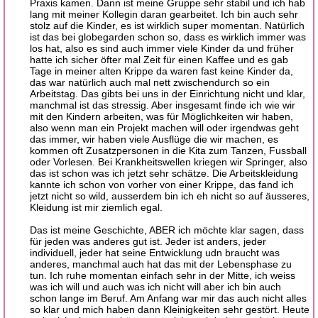
Praxis kamen. Dann ist meine Gruppe sehr stabil und ich hab
lang mit meiner Kollegin daran gearbeitet. Ich bin auch sehr
stolz auf die Kinder, es ist wirklich super momentan. Natürlich
ist das bei globegarden schon so, dass es wirklich immer was
los hat, also es sind auch immer viele Kinder da und früher
hatte ich sicher öfter mal Zeit für einen Kaffee und es gab
Tage in meiner alten Krippe da waren fast keine Kinder da,
das war natürlich auch mal nett zwischendurch so ein
Arbeitstag. Das gibts bei uns in der Einrichtung nicht und klar,
manchmal ist das stressig. Aber insgesamt finde ich wie wir
mit den Kindern arbeiten, was für Möglichkeiten wir haben,
also wenn man ein Projekt machen will oder irgendwas geht
das immer, wir haben viele Ausflüge die wir machen, es
kommen oft Zusatzpersonen in die Kita zum Tanzen, Fussball
oder Vorlesen. Bei Krankheitswellen kriegen wir Springer, also
das ist schon was ich jetzt sehr schätze. Die Arbeitskleidung
kannte ich schon von vorher von einer Krippe, das fand ich
jetzt nicht so wild, ausserdem bin ich eh nicht so auf äusseres,
Kleidung ist mir ziemlich egal.
Das ist meine Geschichte, ABER ich möchte klar sagen, dass
für jeden was anderes gut ist. Jeder ist anders, jeder
individuell, jeder hat seine Entwicklung udn braucht was
anderes, manchmal auch hat das mit der Lebensphase zu
tun. Ich ruhe momentan einfach sehr in der Mitte, ich weiss
was ich will und auch was ich nicht will aber ich bin auch
schon lange im Beruf. Am Anfang war mir das auch nicht alles
so klar und mich haben dann Kleinigkeiten sehr gestört. Heute