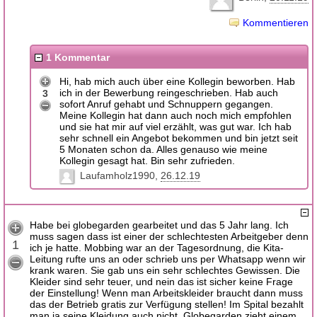
Kommentieren
1 Kommentar
Hi, hab mich auch über eine Kollegin beworben. Hab
ich in der Bewerbung reingeschrieben. Hab auch
3
sofort Anruf gehabt und Schnuppern gegangen.
Meine Kollegin hat dann auch noch mich empfohlen
und sie hat mir auf viel erzählt, was gut war. Ich hab
sehr schnell ein Angebot bekommen und bin jetzt seit
5 Monaten schon da. Alles genauso wie meine
Kollegin gesagt hat. Bin sehr zufrieden.
Laufamholz1990
26.12.19
Habe bei globegarden gearbeitet und das 5 Jahr lang. Ich
muss sagen dass ist einer der schlechtesten Arbeitgeber denn
1
ich je hatte. Mobbing war an der Tagesordnung, die Kita-
Leitung rufte uns an oder schrieb uns per Whatsapp wenn wir
krank waren. Sie gab uns ein sehr schlechtes Gewissen. Die
Kleider sind sehr teuer, und nein das ist sicher keine Frage
der Einstellung! Wenn man Arbeitskleider braucht dann muss
das der Betrieb gratis zur Verfügung stellen! Im Spital bezahlt
man ja seine Kleidung auch nicht. Globegarden zieht einem