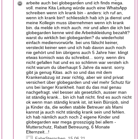
arbeite auch bei globegarden und ich finds mega.
voll. meine Kita Leitung würde auch eine WhatsApp
schreiben wenn ich krank bin - anders: ich ruf an,
wenn ich krank bin!! schliesslich hab ich ja dienst und
meine Kollegin muss übernehmen wenn ich krank
bin. da melde ich mich auch. mir und allen die ich bei
globegarden kenne wird die Arbeitskleidung bezahlt?
warst du wirklich bei globegarden? du wiederholst
einfach medienvorwürfe. bei uns fälscht keiner,
versteckt keiner wen und ich hab davon auch noch
nie gehört und bin übrigens auch 5 Jahre hier. klingt
etwas komisch was du schreibst... sorry. wenn dirs
nicht gefallen hat und es so schlimm war versteh ich
nicht warum du überhaupt 5 Jahre da warst. sorry.
gibt ja genug Kitas. ach so und das mit dem
Krankenabzug ist zwar richtig, aber wir sind privat
versichert über globegarden und viel mehr Schutz für
uns bei langer Krankheit. hast du das mal genau
nachgefragt. viel besser als gesetzlich, ausser man
ist ständig krank... bin ich halt nicht. find es auch nicht
ok wenn man ständig krank ist, ist kein Bürojob, sind
ja Kinder da, die wollen stabile Betreuer als Mami
kannst ja auch nicht ständig krank sein und fehlen.
ich hab nämlich auch noch 2 eigene Kinder und
globegarden war mega grosszügig bei allem -
Mutterschutz, Rabatt Betreuung, 6 Monate
Elternzeit...!
FabeSternchen
15.06.21