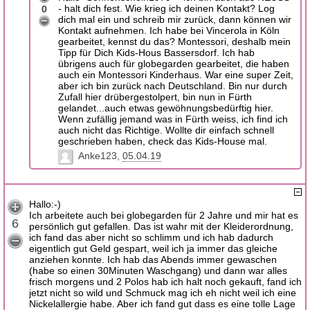
- halt dich fest. Wie krieg ich deinen Kontakt? Log
0
dich mal ein und schreib mir zurück, dann können wir
Kontakt aufnehmen. Ich habe bei Vincerola in Köln
gearbeitet, kennst du das? Montessori, deshalb mein
Tipp für Dich Kids-Hous Bassersdorf. Ich hab
übrigens auch für globegarden gearbeitet, die haben
auch ein Montessori Kinderhaus. War eine super Zeit,
aber ich bin zurück nach Deutschland. Bin nur durch
Zufall hier drübergestolpert, bin nun in Fürth
gelandet...auch etwas gewöhnungsbedürftig hier.
Wenn zufällig jemand was in Fürth weiss, ich find ich
auch nicht das Richtige. Wollte dir einfach schnell
geschrieben haben, check das Kids-House mal.
Anke123
05.04.19
Hallo:-)
Ich arbeitete auch bei globegarden für 2 Jahre und mir hat es
6
persönlich gut gefallen. Das ist wahr mit der Kleiderordnung,
ich fand das aber nicht so schlimm und ich hab dadurch
eigentlich gut Geld gespart, weil ich ja immer das gleiche
anziehen konnte. Ich hab das Abends immer gewaschen
(habe so einen 30Minuten Waschgang) und dann war alles
frisch morgens und 2 Polos hab ich halt noch gekauft, fand ich
jetzt nicht so wild und Schmuck mag ich eh nicht weil ich eine
Nickelallergie habe. Aber ich fand gut dass es eine tolle Lage