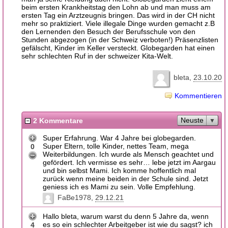
beim ersten Krankheitstag den Lohn ab und man muss am
ersten Tag ein Arztzeugnis bringen. Das wird in der CH nicht
mehr so praktiziert. Viele illegale Dinge wurden gemacht z.B
den Lernenden den Besuch der Berufsschule von den
Stunden abgezogen (in der Schweiz verboten!) Präsenzlisten
gefälscht, Kinder im Keller versteckt. Globegarden hat einen
sehr schlechten Ruf in der schweizer Kita-Welt.
bleta
23.10.20
Kommentieren
Neuste
2 Kommentare
Super Erfahrung. War 4 Jahre bei globegarden.
Super Eltern, tolle Kinder, nettes Team, mega
0
Weiterbildungen. Ich wurde als Mensch geachtet und
gefördert. Ich vermisse es sehr… lebe jetzt im Aargau
und bin selbst Mami. Ich komme hoffentlich mal
zurück wenn meine beiden in der Schule sind. Jetzt
geniess ich es Mami zu sein. Volle Empfehlung.
FaBe1978
29.12.21
Hallo bleta, warum warst du denn 5 Jahre da, wenn
es so ein schlechter Arbeitgeber ist wie du sagst? ich
4