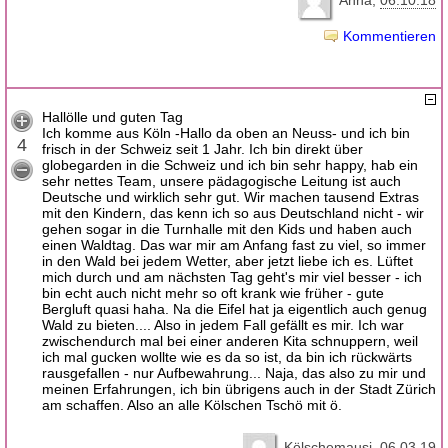
Anna
06.10.18
Kommentieren
Hallölle und guten Tag
Ich komme aus Köln -Hallo da oben an Neuss- und ich bin
4
frisch in der Schweiz seit 1 Jahr. Ich bin direkt über
globegarden in die Schweiz und ich bin sehr happy, hab ein
sehr nettes Team, unsere pädagogische Leitung ist auch
Deutsche und wirklich sehr gut. Wir machen tausend Extras
mit den Kindern, das kenn ich so aus Deutschland nicht - wir
gehen sogar in die Turnhalle mit den Kids und haben auch
einen Waldtag. Das war mir am Anfang fast zu viel, so immer
in den Wald bei jedem Wetter, aber jetzt liebe ich es. Lüftet
mich durch und am nächsten Tag geht's mir viel besser - ich
bin echt auch nicht mehr so oft krank wie früher - gute
Bergluft quasi haha. Na die Eifel hat ja eigentlich auch genug
Wald zu bieten.... Also in jedem Fall gefällt es mir. Ich war
zwischendurch mal bei einer anderen Kita schnuppern, weil
ich mal gucken wollte wie es da so ist, da bin ich rückwärts
rausgefallen - nur Aufbewahrung... Naja, das also zu mir und
meinen Erfahrungen, ich bin übrigens auch in der Stadt Zürich
am schaffen. Also an alle Kölschen Tschö mit ö.
Kölschemausi
06.03.19