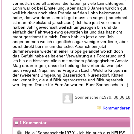
vermutlich überall anders, die haben ja viele Einrichtungen.
Lohn war ok bei Einstellung, aber nach 3 Jahren wirklich gut,
weil ich dann noch eine Prämie auf den Lohn bekommen
habe, das war dann ziemlich gut muss ich sagen (manchmal
ist man rückblickend ja schlauer). Ich hab jetzt vor einem
halben Jahr gewechselt weil ich umgezogen bin und da
einfach der Fahrtweg ewig geworden ist und das hat nicht
mehr gestimmt für mich. Dann hab ich jetzt einen Job
angenommen wo ich eigentlich sogar weniger verdiene, aber
es ist direkt bei mir um die Ecke. Aber ich bin jetzt
dummerweise wieder in einer Krippe gelandet wo ich doch
das Gefühl habe es ist eher Verwahrung als Förderung und
ich bin ein bisschen allein mit meinem pädagogischen Ansatz.
Mag daran liegen, dass die Leitung die vorher da war, jetzt
auch weg ist. Naja, meine Frage an Euch: Welche Krippen in
der (weiteren) Umgebung Bassersdorf, Nürensdorf, Kloten
etc. kennt ihr, die auf Bildungsprozesse und Bildungsarbeit
wert legen. Danke für Eure Antworten. Euer Sonnenschein :-)
Sonnenschein1979
08.06.18
Kommentieren
1 Kommentar
Hallo "Sonnenschein1979" - ich bin auch aus NEUSS