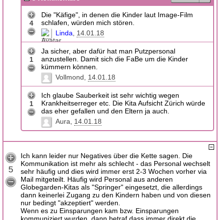
Die "Käfige", in denen die Kinder laut Image-Film
schlafen, würden mich stören.
4
Linda
14.01.18
Ja sicher, aber dafür hat man Putzpersonal
anzustellen. Damit sich die FaBe um die Kinder
1
kümmern können.
Vollmond
14.01.18
Ich glaube Sauberkeit ist sehr wichtig wegen
Krankheitserreger etc. Die Kita Aufsicht Zürich würde
1
das eher gefallen und den Eltern ja auch.
Aura
14.01.18
Ich kann leider nur Negatives über die Kette sagen. Die
Kommunikation ist mehr als schlecht - das Personal wechselt
5
sehr häufig und dies wird immer erst 2-3 Wochen vorher via
Mail mitgeteilt. Häufig wird Personal aus anderen
Globegarden-Kitas als "Springer" eingesetzt, die allerdings
dann keinerlei Zugang zu den Kindern haben und von diesen
nur bedingt "akzeptiert" werden.
Wenn es zu Einsparungen kam bzw. Einsparungen
kommuniziert wurden, dann betraf dass immer direkt die