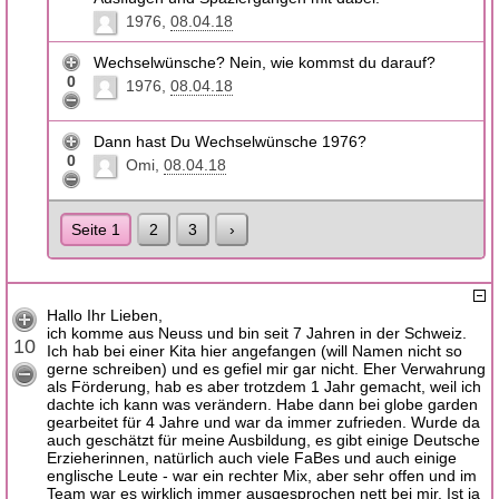
1976
08.04.18
Wechselwünsche? Nein, wie kommst du darauf?
0
1976
08.04.18
Dann hast Du Wechselwünsche 1976?
0
Omi
08.04.18
Seite 1
2
3
›
Hallo Ihr Lieben,
ich komme aus Neuss und bin seit 7 Jahren in der Schweiz.
10
Ich hab bei einer Kita hier angefangen (will Namen nicht so
gerne schreiben) und es gefiel mir gar nicht. Eher Verwahrung
als Förderung, hab es aber trotzdem 1 Jahr gemacht, weil ich
dachte ich kann was verändern. Habe dann bei globe garden
gearbeitet für 4 Jahre und war da immer zufrieden. Wurde da
auch geschätzt für meine Ausbildung, es gibt einige Deutsche
Erzieherinnen, natürlich auch viele FaBes und auch einige
englische Leute - war ein rechter Mix, aber sehr offen und im
Team war es wirklich immer ausgesprochen nett bei mir. Ist ja