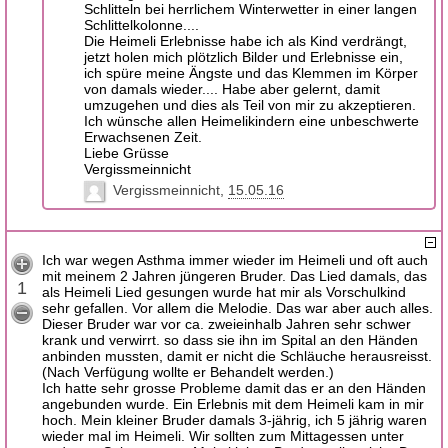
Schlitteln bei herrlichem Winterwetter in einer langen
Schlittelkolonne....
Die Heimeli Erlebnisse habe ich als Kind verdrängt,
jetzt holen mich plötzlich Bilder und Erlebnisse ein,
ich spüre meine Ängste und das Klemmen im Körper
von damals wieder.... Habe aber gelernt, damit
umzugehen und dies als Teil von mir zu akzeptieren.
Ich wünsche allen Heimelikindern eine unbeschwerte
Erwachsenen Zeit.
Liebe Grüsse
Vergissmeinnicht
Vergissmeinnicht
15.05.16
Ich war wegen Asthma immer wieder im Heimeli und oft auch
mit meinem 2 Jahren jüngeren Bruder. Das Lied damals, das
1
als Heimeli Lied gesungen wurde hat mir als Vorschulkind
sehr gefallen. Vor allem die Melodie. Das war aber auch alles.
Dieser Bruder war vor ca. zweieinhalb Jahren sehr schwer
krank und verwirrt. so dass sie ihn im Spital an den Händen
anbinden mussten, damit er nicht die Schläuche herausreisst.
(Nach Verfügung wollte er Behandelt werden.)
Ich hatte sehr grosse Probleme damit das er an den Händen
angebunden wurde. Ein Erlebnis mit dem Heimeli kam in mir
hoch. Mein kleiner Bruder damals 3-jährig, ich 5 jährig waren
wieder mal im Heimeli. Wir sollten zum Mittagessen unter