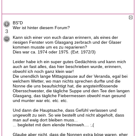
BS"D
Wer ist hinter diesem Forum?
3
Kann sich einer von euch daran erinnern, als eines der
riesigen Fenster vom Glasgang zerbrach und der Glaser
kommen musste um es zu reparieren?
Dies war ca. 1974 oder 1975. (Evt. 1972/3)
Leider habe ich ein super gutes Gedächtnis und kann mich
auch an fast alles, das hier beschrieben wurde, erinnern,
obwohl ich noch ganz klein war!
Die unendlich lange Mittagspause auf der Veranda, egal bei
welchem Wetter, wo man nichts sprechen durfte und die
Nonne die uns beaufsichtigt hat, die angsteinflössende
Obersschwester, die tägliche Suppe und den Tee den langen
Glasgang, das tägliche Fiebermessen obwohl man gesund
und munter war etc. etc. etc.
Und dann die Hauptsache, dass Gefühl verlassen und
ungewollt zu sein. So wie bestellt und nicht abgeholt, dass
man auf ewig dort bleiben muss...
... begleitet mit dem elende Heimweh.... :,(
Glaube aber nicht, dass die Nonnen extra böse waren, eher