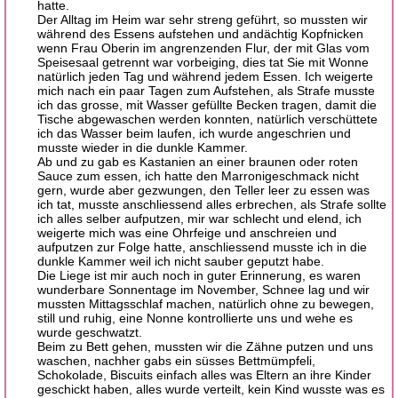
hatte.
Der Alltag im Heim war sehr streng geführt, so mussten wir
während des Essens aufstehen und andächtig Kopfnicken
wenn Frau Oberin im angrenzenden Flur, der mit Glas vom
Speisesaal getrennt war vorbeiging, dies tat Sie mit Wonne
natürlich jeden Tag und während jedem Essen. Ich weigerte
mich nach ein paar Tagen zum Aufstehen, als Strafe musste
ich das grosse, mit Wasser gefüllte Becken tragen, damit die
Tische abgewaschen werden konnten, natürlich verschüttete
ich das Wasser beim laufen, ich wurde angeschrien und
musste wieder in die dunkle Kammer.
Ab und zu gab es Kastanien an einer braunen oder roten
Sauce zum essen, ich hatte den Marronigeschmack nicht
gern, wurde aber gezwungen, den Teller leer zu essen was
ich tat, musste anschliessend alles erbrechen, als Strafe sollte
ich alles selber aufputzen, mir war schlecht und elend, ich
weigerte mich was eine Ohrfeige und anschreien und
aufputzen zur Folge hatte, anschliessend musste ich in die
dunkle Kammer weil ich nicht sauber geputzt habe.
Die Liege ist mir auch noch in guter Erinnerung, es waren
wunderbare Sonnentage im November, Schnee lag und wir
mussten Mittagsschlaf machen, natürlich ohne zu bewegen,
still und ruhig, eine Nonne kontrollierte uns und wehe es
wurde geschwatzt.
Beim zu Bett gehen, mussten wir die Zähne putzen und uns
waschen, nachher gabs ein süsses Bettmümpfeli,
Schokolade, Biscuits einfach alles was Eltern an ihre Kinder
geschickt haben, alles wurde verteilt, kein Kind wusste was es