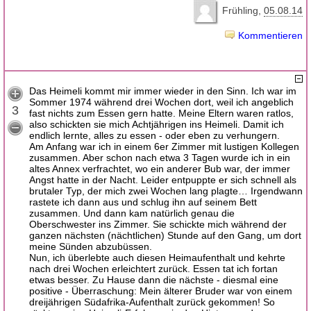
Frühling
05.08.14
Kommentieren
Das Heimeli kommt mir immer wieder in den Sinn. Ich war im
Sommer 1974 während drei Wochen dort, weil ich angeblich
3
fast nichts zum Essen gern hatte. Meine Eltern waren ratlos,
also schickten sie mich Achtjährigen ins Heimeli. Damit ich
endlich lernte, alles zu essen - oder eben zu verhungern.
Am Anfang war ich in einem 6er Zimmer mit lustigen Kollegen
zusammen. Aber schon nach etwa 3 Tagen wurde ich in ein
altes Annex verfrachtet, wo ein anderer Bub war, der immer
Angst hatte in der Nacht. Leider entpuppte er sich schnell als
brutaler Typ, der mich zwei Wochen lang plagte… Irgendwann
rastete ich dann aus und schlug ihn auf seinem Bett
zusammen. Und dann kam natürlich genau die
Oberschwester ins Zimmer. Sie schickte mich während der
ganzen nächsten (nächtlichen) Stunde auf den Gang, um dort
meine Sünden abzubüssen.
Nun, ich überlebte auch diesen Heimaufenthalt und kehrte
nach drei Wochen erleichtert zurück. Essen tat ich fortan
etwas besser. Zu Hause dann die nächste - diesmal eine
positive - Überraschung: Mein älterer Bruder war von einem
dreijährigen Südafrika-Aufenthalt zurück gekommen! So