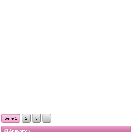
Seite 1
2
3
›
43 Antworten