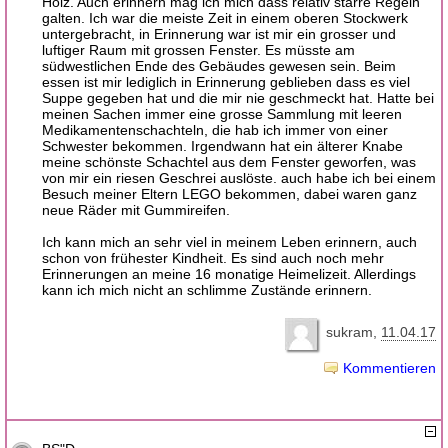
Holz. Auch erinnern mag ich mich dass relativ starre Regeln
galten. Ich war die meiste Zeit in einem oberen Stockwerk
untergebracht, in Erinnerung war ist mir ein grosser und
luftiger Raum mit grossen Fenster. Es müsste am
südwestlichen Ende des Gebäudes gewesen sein. Beim
essen ist mir lediglich in Erinnerung geblieben dass es viel
Suppe gegeben hat und die mir nie geschmeckt hat. Hatte bei
meinen Sachen immer eine grosse Sammlung mit leeren
Medikamentenschachteln, die hab ich immer von einer
Schwester bekommen. Irgendwann hat ein älterer Knabe
meine schönste Schachtel aus dem Fenster geworfen, was
von mir ein riesen Geschrei auslöste. auch habe ich bei einem
Besuch meiner Eltern LEGO bekommen, dabei waren ganz
neue Räder mit Gummireifen.
Ich kann mich an sehr viel in meinem Leben erinnern, auch
schon von frühester Kindheit. Es sind auch noch mehr
Erinnerungen an meine 16 monatige Heimelizeit. Allerdings
kann ich mich nicht an schlimme Zustände erinnern.
sukram
11.04.17
Kommentieren