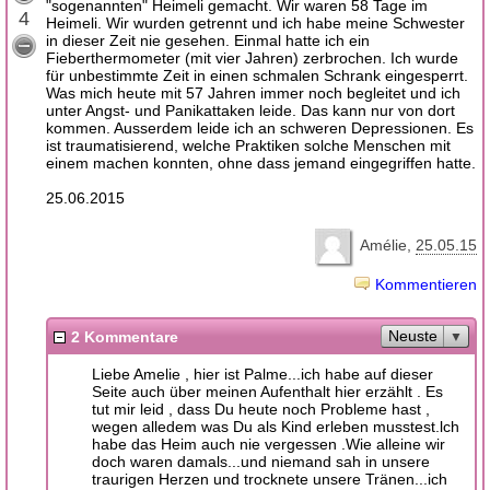
"sogenannten" Heimeli gemacht. Wir waren 58 Tage im
4
Heimeli. Wir wurden getrennt und ich habe meine Schwester
in dieser Zeit nie gesehen. Einmal hatte ich ein
Fieberthermometer (mit vier Jahren) zerbrochen. Ich wurde
für unbestimmte Zeit in einen schmalen Schrank eingesperrt.
Was mich heute mit 57 Jahren immer noch begleitet und ich
unter Angst- und Panikattaken leide. Das kann nur von dort
kommen. Ausserdem leide ich an schweren Depressionen. Es
ist traumatisierend, welche Praktiken solche Menschen mit
einem machen konnten, ohne dass jemand eingegriffen hatte.
25.06.2015
Amélie
25.05.15
Kommentieren
Neuste
2 Kommentare
Liebe Amelie , hier ist Palme...ich habe auf dieser
Seite auch über meinen Aufenthalt hier erzählt . Es
tut mir leid , dass Du heute noch Probleme hast ,
wegen alledem was Du als Kind erleben musstest.lch
habe das Heim auch nie vergessen .Wie alleine wir
doch waren damals...und niemand sah in unsere
traurigen Herzen und trocknete unsere Tränen...ich