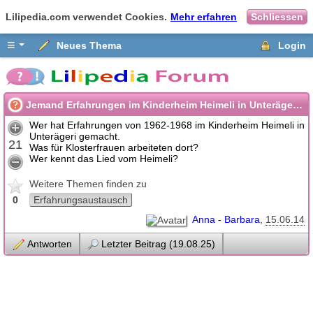
Lilipedia.com verwendet Cookies.
Mehr erfahren
Schliessen
≡
Neues Thema
Login
Jemand Erfahrungen im Kinderheim Heimeli in Unterägeri ZG
Wer hat Erfahrungen von 1962-1968 im Kinderheim Heimeli in
Unterägeri gemacht.
21
Was für Klosterfrauen arbeiteten dort?
Wer kennt das Lied vom Heimeli?
Weitere Themen finden zu
0
Erfahrungsaustausch
Anna - Barbara
15.06.14
Antworten
Letzter Beitrag (19.08.25)