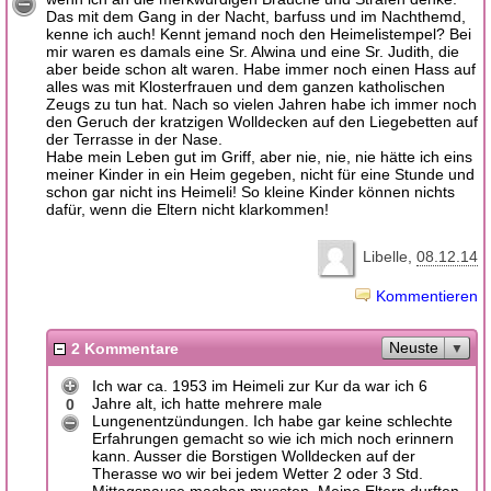
Das mit dem Gang in der Nacht, barfuss und im Nachthemd,
kenne ich auch! Kennt jemand noch den Heimelistempel? Bei
mir waren es damals eine Sr. Alwina und eine Sr. Judith, die
aber beide schon alt waren. Habe immer noch einen Hass auf
alles was mit Klosterfrauen und dem ganzen katholischen
Zeugs zu tun hat. Nach so vielen Jahren habe ich immer noch
den Geruch der kratzigen Wolldecken auf den Liegebetten auf
der Terrasse in der Nase.
Habe mein Leben gut im Griff, aber nie, nie, nie hätte ich eins
meiner Kinder in ein Heim gegeben, nicht für eine Stunde und
schon gar nicht ins Heimeli! So kleine Kinder können nichts
dafür, wenn die Eltern nicht klarkommen!
Libelle
08.12.14
Kommentieren
Neuste
2 Kommentare
Ich war ca. 1953 im Heimeli zur Kur da war ich 6
Jahre alt, ich hatte mehrere male
0
Lungenentzündungen. Ich habe gar keine schlechte
Erfahrungen gemacht so wie ich mich noch erinnern
kann. Ausser die Borstigen Wolldecken auf der
Therasse wo wir bei jedem Wetter 2 oder 3 Std.