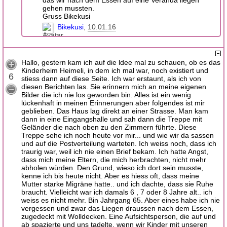
das wir nach dem Essen auf eine Veranda liegen
gehen mussten.
Gruss Bikekusi
Bikekusi
10.01.16
Hallo, gestern kam ich auf die ldee mal zu schauen, ob es das
Kinderheim Heimeli, in dem ich mal war, noch existiert und
6
stiess dann auf diese Seite. Ich war erstaunt, als ich von
diesen Berichten las. Sie erinnern mich an meine eigenen
Bilder die ich nie los geworden bin. Alles ist ein wenig
lückenhaft in meinen Erinnerungen aber folgendes ist mir
geblieben. Das Haus lag direkt an einer Strasse. Man kam
dann in eine Eingangshalle und sah dann die Treppe mit
Geländer die nach oben zu den Zimmern führte. Diese
Treppe sehe ich noch heute vor mir... und wie wir da sassen
und auf die Postverteilung warteten. Ich weiss noch, dass ich
traurig war, weil ich nie einen Brief bekam. Ich hatte Angst,
dass mich meine Eltern, die mich herbrachten, nicht mehr
abholen würden. Den Grund, wieso ich dort sein musste,
kenne ich bis heute nicht. Aber es hiess oft, dass meine
Mutter starke Migräne hatte.. und ich dachte, dass sie Ruhe
braucht. Vielleicht war ich damals 6 , 7 oder 8 Jahre alt.. ich
weiss es nicht mehr. Bin Jahrgang 65. Aber eines habe ich nie
vergessen und zwar das Liegen draussen nach dem Essen,
zugedeckt mit Wolldecken. Eine Aufsichtsperson, die auf und
ab spazierte und uns tadelte, wenn wir Kinder mit unseren