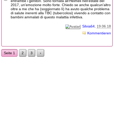
entrambe i genitori. Sono tornata all'Heimeli nell'estate del
2017, un'emozione molto forte. Chiedo se anche qualcun'altro
oltre a me che ha (soggiornato lì) ha avuto qualche problema
di salute inerenti alla TBC (tubercolosi) vivendo a contatto con
bambini ammalati di questo malattia infettiva.
Silvia64
19.06.18
Kommentieren
Seite 1
2
3
›