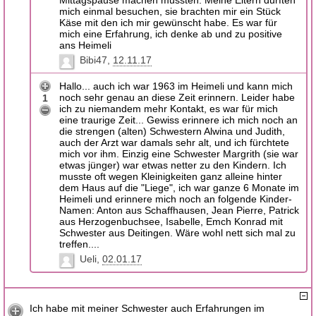
Mittagspause machen mussten. Meine Eltern durften
mich einmal besuchen, sie brachten mir ein Stück
Käse mit den ich mir gewünscht habe. Es war für
mich eine Erfahrung, ich denke ab und zu positive
ans Heimeli
Bibi47
12.11.17
Hallo... auch ich war 1963 im Heimeli und kann mich
noch sehr genau an diese Zeit erinnern. Leider habe
1
ich zu niemandem mehr Kontakt, es war für mich
eine traurige Zeit... Gewiss erinnere ich mich noch an
die strengen (alten) Schwestern Alwina und Judith,
auch der Arzt war damals sehr alt, und ich fürchtete
mich vor ihm. Einzig eine Schwester Margrith (sie war
etwas jünger) war etwas netter zu den Kindern. Ich
musste oft wegen Kleinigkeiten ganz alleine hinter
dem Haus auf die "Liege", ich war ganze 6 Monate im
Heimeli und erinnere mich noch an folgende Kinder-
Namen: Anton aus Schaffhausen, Jean Pierre, Patrick
aus Herzogenbuchsee, Isabelle, Emch Konrad mit
Schwester aus Deitingen. Wäre wohl nett sich mal zu
treffen....
Ueli
02.01.17
Ich habe mit meiner Schwester auch Erfahrungen im