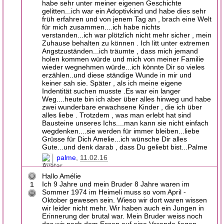
habe sehr unter meiner eigenen Geschichte
gelitten...ich war ein Adoptivkind und habe dies sehr
früh erfahren und von jenem Tag an , brach eine Welt
für mich zusammen....ich habe nichts
verstanden...ich war plötzlich nicht mehr sicher , mein
Zuhause behalten zu können . Ich litt unter extremen
Angstzuständen...ich träumte , dass mich jemand
holen kommen würde und mich von meiner Familie
wieder wegnehmen würde...ich könnte Dir so vieles
erzählen..und diese ständige Wunde in mir und
keiner sah sie. Später , als ich meine eigene
Indentität suchen musste .Es war ein langer
Weg....heute bin ich aber über alles hinweg und habe
zwei wunderbare erwachsene Kinder , die ich über
alles liebe . Trotzdem , was man erlebt hat sind
Bausteine unseres Ichs....man kann sie nicht einfach
wegdenken....sie werden für immer bleiben...liebe
Grüsse für Dich Amelie...ich wünsche Dir alles
Gute...und denk darab , dass Du geliebt bist...Palme
palme
11.02.16
Hallo Amélie
Ich 9 Jahre und mein Bruder 8 Jahre waren im
1
Sommer 1974 im Heimeli muss so vom April -
Oktober gewesen sein. Wieso wir dort waren wissen
wir leider nicht mehr. Wir haben auch ein Jungen in
Erinnerung der brutal war. Mein Bruder weiss noch