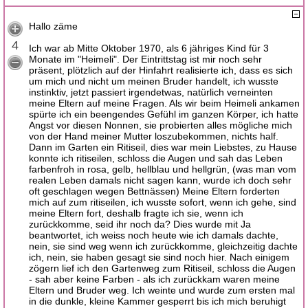
Hallo zäme
4
Ich war ab Mitte Oktober 1970, als 6 jähriges Kind für 3
Monate im "Heimeli". Der Eintrittstag ist mir noch sehr
präsent, plötzlich auf der Hinfahrt realisierte ich, dass es sich
um mich und nicht um meinen Bruder handelt, ich wusste
instinktiv, jetzt passiert irgendetwas, natürlich verneinten
meine Eltern auf meine Fragen. Als wir beim Heimeli ankamen
spürte ich ein beengendes Gefühl im ganzen Körper, ich hatte
Angst vor diesen Nonnen, sie probierten alles mögliche mich
von der Hand meiner Mutter loszubekommen, nichts half.
Dann im Garten ein Ritiseil, dies war mein Liebstes, zu Hause
konnte ich ritiseilen, schloss die Augen und sah das Leben
farbenfroh in rosa, gelb, hellblau und hellgrün, (was man vom
realen Leben damals nicht sagen kann, wurde ich doch sehr
oft geschlagen wegen Bettnässen) Meine Eltern forderten
mich auf zum ritiseilen, ich wusste sofort, wenn ich gehe, sind
meine Eltern fort, deshalb fragte ich sie, wenn ich
zurückkomme, seid ihr noch da? Dies wurde mit Ja
beantwortet, ich weiss noch heute wie ich damals dachte,
nein, sie sind weg wenn ich zurückkomme, gleichzeitig dachte
ich, nein, sie haben gesagt sie sind noch hier. Nach einigem
zögern lief ich den Gartenweg zum Ritiseil, schloss die Augen
- sah aber keine Farben - als ich zurückkam waren meine
Eltern und Bruder weg. Ich weinte und wurde zum ersten mal
in die dunkle, kleine Kammer gesperrt bis ich mich beruhigt