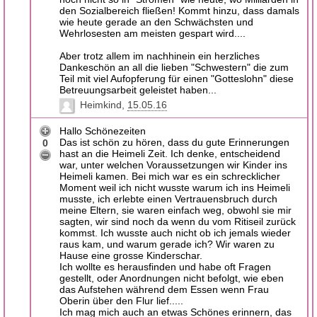
den Sozialbereich fließen! Kommt hinzu, dass damals
wie heute gerade an den Schwächsten und
Wehrlosesten am meisten gespart wird....
Aber trotz allem im nachhinein ein herzliches
Dankeschön an all die lieben "Schwestern" die zum
Teil mit viel Aufopferung für einen "Gotteslohn" diese
Betreuungsarbeit geleistet haben...
Heimkind
15.05.16
Hallo Schönezeiten
Das ist schön zu hören, dass du gute Erinnerungen
0
hast an die Heimeli Zeit. Ich denke, entscheidend
war, unter welchen Voraussetzungen wir Kinder ins
Heimeli kamen. Bei mich war es ein schrecklicher
Moment weil ich nicht wusste warum ich ins Heimeli
musste, ich erlebte einen Vertrauensbruch durch
meine Eltern, sie waren einfach weg, obwohl sie mir
sagten, wir sind noch da wenn du vom Ritiseil zurück
kommst. Ich wusste auch nicht ob ich jemals wieder
raus kam, und warum gerade ich? Wir waren zu
Hause eine grosse Kinderschar.
Ich wollte es herausfinden und habe oft Fragen
gestellt, oder Anordnungen nicht befolgt, wie eben
das Aufstehen während dem Essen wenn Frau
Oberin über den Flur lief.....
Ich mag mich auch an etwas Schönes erinnern, das