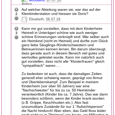
Auf welcher Abteilung waren sie, war das auf der
Kleinkinderstation und hiessen sie Doris?
2
Elisabeth
06.07.18
Kann mir gut vorstellen, dass mit dem Kinderheim
Heimeli in Unterägeri schöne wie auch weniger
3
schöne Erinnerungen verknüpft sind. War selber auch
ein Heimkind (nicht im Heimeli) und durfte zum Glück
ganz liebe Säuglings-/Kinderschwestern und
Betreuerinnen kennen lernen. Bin darum überzeugt,
dass gerade auch in diesem Bereich viel gutes und
wertvolles geleistet wurde. Kann mir natürlich auch
gut vorstellen, dass nicht alle "Klosterfrauen" gleich
"sympathisch" waren.....
Zu bedenken ist auch, dass die damaligen Zeiten
generell eher schwierig waren, geprägt von Armut
und Überlebenskampf. Zum Beispiel in meinem
Kinderheim (vor über 50 Jahren) war eine
"Nachschwester" für bis zu ca. 50 Heimkinder
verantwortlich (Kinder bis ca. 7 Jahre). Das war dann
besonders schlimm, wenn die Kinder krank wurden
(z.B. Grippe, Keuchhusten etc.). Also fast
unzumutbare Zustände für nur 1 "Aufsichtsperson"
die Nacht hindurch! Aber eben, das Geld floss leider
noch nicht so in "Strömen" wie heute, wo Milliarden in