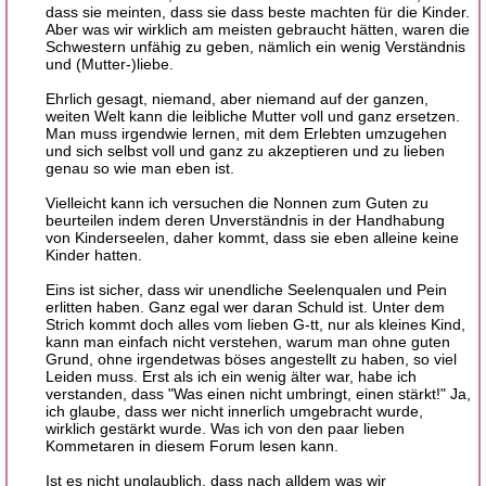
dass sie meinten, dass sie dass beste machten für die Kinder.
Aber was wir wirklich am meisten gebraucht hätten, waren die
Schwestern unfähig zu geben, nämlich ein wenig Verständnis
und (Mutter-)liebe.
Ehrlich gesagt, niemand, aber niemand auf der ganzen,
weiten Welt kann die leibliche Mutter voll und ganz ersetzen.
Man muss irgendwie lernen, mit dem Erlebten umzugehen
und sich selbst voll und ganz zu akzeptieren und zu lieben
genau so wie man eben ist.
Vielleicht kann ich versuchen die Nonnen zum Guten zu
beurteilen indem deren Unverständnis in der Handhabung
von Kinderseelen, daher kommt, dass sie eben alleine keine
Kinder hatten.
Eins ist sicher, dass wir unendliche Seelenqualen und Pein
erlitten haben. Ganz egal wer daran Schuld ist. Unter dem
Strich kommt doch alles vom lieben G-tt, nur als kleines Kind,
kann man einfach nicht verstehen, warum man ohne guten
Grund, ohne irgendetwas böses angestellt zu haben, so viel
Leiden muss. Erst als ich ein wenig älter war, habe ich
verstanden, dass "Was einen nicht umbringt, einen stärkt!" Ja,
ich glaube, dass wer nicht innerlich umgebracht wurde,
wirklich gestärkt wurde. Was ich von den paar lieben
Kommetaren in diesem Forum lesen kann.
Ist es nicht unglaublich, dass nach alldem was wir