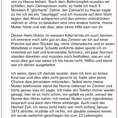
von zu Hause bekam. Nach dem Bettmümpfeli mussten wir
schlafen, kein Zähneputzen mehr, so hatte ich nach 3
Monaten 8 "glöcherte" Zähne, der Zahnarzt zu Hause sagte
zu mir ich sei ein "Sauniggel" und ich mussste auf dem Stuhl
liegen, den Mund aufsperren und das weinen unterdrücken
währen er ohne zu betäuben eins ums andere bohrte, meine
Mutter hörte und sah dies, aber keine Hilfe kam von ihr.
Diesen Heim Doktor im weissen Kittel lernte ich auch kennen,
ich erinnere mich sehr gut an das Zimmer wo ich auf einer
Pritsche auf dem Rücken lag, ohne Unterwäsche und er einen
Metallstab in meine Scheide einführte dabei spürte ich im
Unterleib ein kalt und brennender Schmerz, ein paar Nonnen
standen daneben und mussten mich festhalten, warum und
wozu dies gut war weiss ich bis heute nicht. Hilflos und elend
war ich denen ausgeliefert.
Ich weiss, dass ich damals wusste, dass ich kein so böses
Kind war und dies alles nicht gerecht ist, hatte aber keine
Chance dies jemandem mitzuteilen. Selbst wenn meine
Mutter telefonierte stand die Nonne nebenan im Zimmer und
hörte genau was ich sagte. Ich habe am Telefon immer wieder
gesagt, hier ist es nicht schön, mir gefällt es nicht, worauf die
Nonne den Hörer nahm, mit meiner Mutter noch irgendetwas
besprach und dann den Hörer einhängte. Auch nach der
Heimeli Zeit, ich weiss nicht mehr wer mich anfang Januar
1971 abholte, erzählte ich nichts, mir glaubte sowieso keiner,
ich wurde weiterhin geschlagen bis zum 13 Lebensjahr,