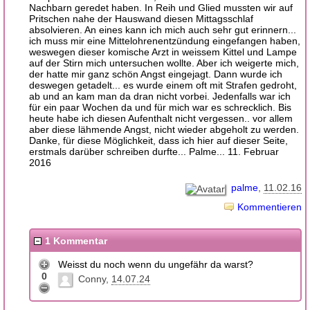
Nachbarn geredet haben. In Reih und Glied mussten wir auf
Pritschen nahe der Hauswand diesen Mittagsschlaf
absolvieren. An eines kann ich mich auch sehr gut erinnern...
ich muss mir eine Mittelohrenentzündung eingefangen haben,
weswegen dieser komische Arzt in weissem Kittel und Lampe
auf der Stirn mich untersuchen wollte. Aber ich weigerte mich,
der hatte mir ganz schön Angst eingejagt. Dann wurde ich
deswegen getadelt... es wurde einem oft mit Strafen gedroht,
ab und an kam man da dran nicht vorbei. Jedenfalls war ich
für ein paar Wochen da und für mich war es schrecklich. Bis
heute habe ich diesen Aufenthalt nicht vergessen.. vor allem
aber diese lähmende Angst, nicht wieder abgeholt zu werden.
Danke, für diese Möglichkeit, dass ich hier auf dieser Seite,
erstmals darüber schreiben durfte... Palme... 11. Februar
2016
palme
11.02.16
Kommentieren
1 Kommentar
Weisst du noch wenn du ungefähr da warst?
0
Conny
14.07.24