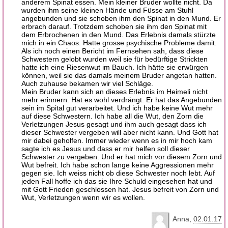
anderem Spinat essen. Mein kleiner Bruder wollte nicht. Da
wurden ihm seine kleinen Hände und Füsse am Stuhl
angebunden und sie schoben ihm den Spinat in den Mund. Er
erbrach darauf. Trotzdem schoben sie ihm den Spinat mit
dem Erbrochenen in den Mund. Das Erlebnis damals stürzte
mich in ein Chaos. Hatte grosse psychische Probleme damit.
Als ich noch einen Bericht im Fernsehen sah, dass diese
Schwestern gelobt wurden weil sie für bedürftige Strickten
hatte ich eine Riesenwut im Bauch. Ich hätte sie erwürgen
können, weil sie das damals meinem Bruder angetan hatten.
Auch zuhause bekamen wir viel Schläge.
Mein Bruder kann sich an dieses Erlebnis im Heimeli nicht
mehr erinnern. Hat es wohl verdrängt. Er hat das Angebunden
sein im Spital gut verarbeitet. Und ich habe keine Wut mehr
auf diese Schwestern. Ich habe all die Wut, den Zorn die
Verletzungen Jesus gesagt und ihm auch gesagt dass ich
dieser Schwester vergeben will aber nicht kann. Und Gott hat
mir dabei geholfen. Immer wieder wenn es in mir hoch kam
sagte ich es Jesus und dass er mir helfen soll dieser
Schwester zu vergeben. Und er hat mich vor diesem Zorn und
Wut befreit. Ich habe schon lange keine Aggressionen mehr
gegen sie. Ich weiss nicht ob diese Schwester noch lebt. Auf
jeden Fall hoffe ich das sie Ihre Schuld eingesehen hat und
mit Gott Frieden geschlossen hat. Jesus befreit von Zorn und
Wut, Verletzungen wenn wir es wollen.
Anna
02.01.17