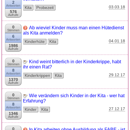
2
Antworten
03.03.18
Kita
Probezeit
576
Aufrufe
0
Ab wieviel Kinder muss man einen Hütedienst
Stimmen
als Kita anmelden?
6
Antworten
04.01.18
Kinderhüte
Kita
1986
Aufrufe
0
Kind weint bitterlich in der Kinderkrippe, habt
Stimmen
ihr einen Rat?
8
Antworten
29.12.17
Kinderkrippen
Kita
1370
Aufrufe
0
Wie verändern sich Kinder in der Kita - wer hat
Stimmen
Erfahrung?
8
Antworten
27.12.17
Kinder
Kita
1346
Aufrufe
0
In Kita arbeiten ohne Ausbildung als FABE - ist