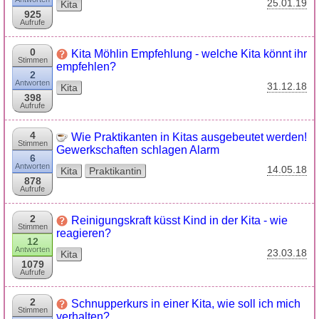
25.01.19
Kita
925
Aufrufe
0
Kita Möhlin Empfehlung - welche Kita könnt ihr
Stimmen
empfehlen?
2
Antworten
31.12.18
Kita
398
Aufrufe
4
Wie Praktikanten in Kitas ausgebeutet werden!
Stimmen
Gewerkschaften schlagen Alarm
6
Antworten
14.05.18
Kita
Praktikantin
878
Aufrufe
2
Reinigungskraft küsst Kind in der Kita - wie
Stimmen
reagieren?
12
Antworten
23.03.18
Kita
1079
Aufrufe
2
Schnupperkurs in einer Kita, wie soll ich mich
Stimmen
verhalten?