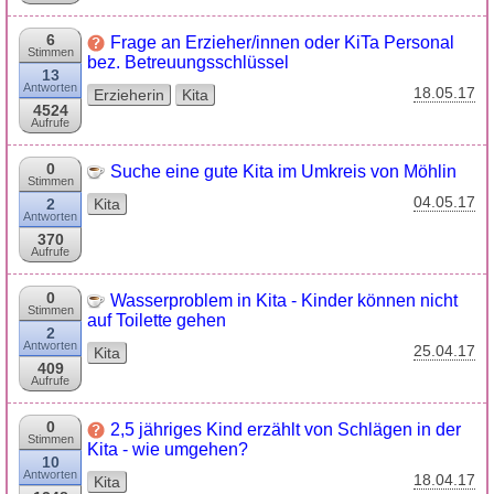
6
Frage an Erzieher/innen oder KiTa Personal
Stimmen
bez. Betreuungsschlüssel
13
Antworten
18.05.17
Erzieherin
Kita
4524
Aufrufe
0
Suche eine gute Kita im Umkreis von Möhlin
Stimmen
04.05.17
2
Kita
Antworten
370
Aufrufe
0
Wasserproblem in Kita - Kinder können nicht
Stimmen
auf Toilette gehen
2
Antworten
25.04.17
Kita
409
Aufrufe
0
2,5 jähriges Kind erzählt von Schlägen in der
Stimmen
Kita - wie umgehen?
10
Antworten
18.04.17
Kita