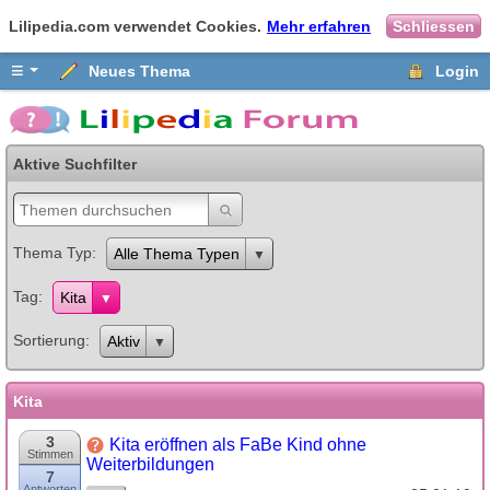
Lilipedia.com verwendet Cookies.
Mehr erfahren
Schliessen
≡
Neues Thema
Login
Aktive Suchfilter
Thema Typ
Alle Thema Typen
Tag
Kita
Sortierung
Aktiv
Kita
3
Kita eröffnen als FaBe Kind ohne
Stimmen
Weiterbildungen
7
Antworten