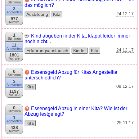
Stimmen
das möglich?
3
Antworten
24.12.17
Ausbildung
Kita
977
Aufrufe
1
Kind abgeben in der Kita, klappt leider immer
Stimmen
noch nicht...
11
Antworten
24.12.17
Erfahrungsaustausch
Kinder
Kita
1801
Aufrufe
0
Essensgeld Abzug für Kitas Angestellte
Stimmen
unterschiedlich?
3
Antworten
08.12.17
Kita
1197
Aufrufe
0
Essensgeld Abzug in einer Kita? Wie ist der
Stimmen
Abzug festgelegt?
1
Antworten
29.11.17
Kita
438
Aufrufe