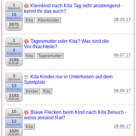
1
Kleinkind nach Kita Tag sehr anstrengend -
Stimmen
kennt ihr das auch?
15
Antworten
28.10.17
Kita
Kleinkinder
3075
Aufrufe
1
Tagesmutter oder Kita? Was sind die
Stimmen
Vor-/Nachteile?
3
Antworten
06.07.17
Kita
Tagesmutter
3186
Aufrufe
3
Kita Kinder nur in Unterhosen auf dem
Stimmen
Spielplatz
13
Antworten
06.06.17
Kinder
Kita
2182
Aufrufe
10
Blaue Flecken beim Kind nach Kita Besuch -
Stimmen
weiss jemand Rat?
12
Antworten
18.05.17
Kita
1820
Aufrufe